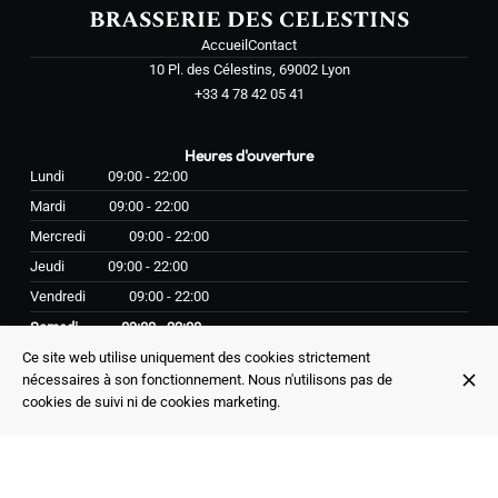
Accueil
Contact
10 Pl. des Célestins, 69002 Lyon
+33 4 78 42 05 41
Heures d'ouverture
Lundi
09:00 - 22:00
Mardi
09:00 - 22:00
Mercredi
09:00 - 22:00
Jeudi
09:00 - 22:00
Vendredi
09:00 - 22:00
Samedi
09:00 - 22:00
Dimanche
Fermé
Ce site web utilise uniquement des cookies strictement
nécessaires à son fonctionnement. Nous n'utilisons pas de
cookies de suivi ni de cookies marketing.
© Brasserie des célestins 2026
Mentions légales
Protection des données
Paramètres des cookies